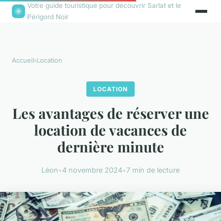
Votre guide touristique pour découvrir Sarlat et le
Périgord Noir
Accueil
›
Location
LOCATION
Les avantages de réserver une
location de vacances de
dernière minute
Léon
•
4 novembre 2024
•
7 min de lecture