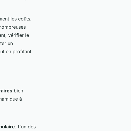
ment les coûts.
e nombreuses
t, vérifier le
ter un
t en profitant
raires
bien
ynamique à
pulaire
. L’un des