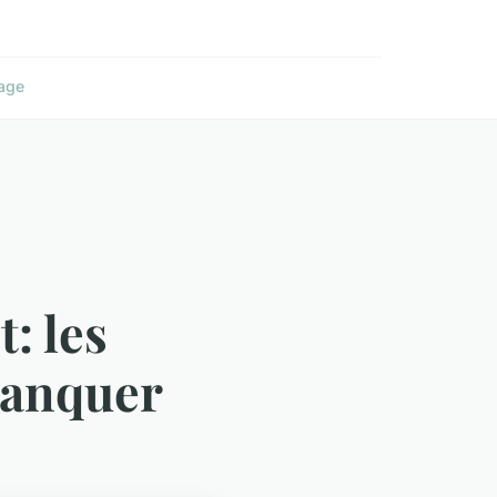
age
: les
 manquer