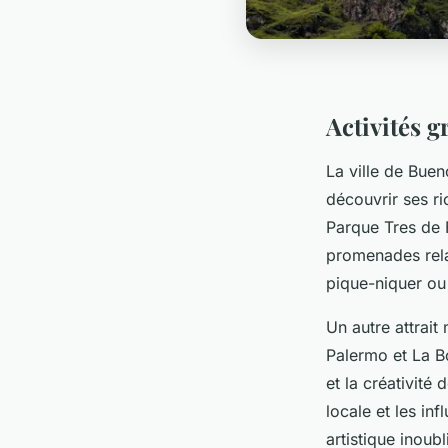
Activités g
La ville de Buen
découvrir ses r
Parque Tres de 
promenades rela
pique-niquer ou
Un autre attrai
Palermo et La Bo
et la créativité 
locale et les in
artistique inoubl