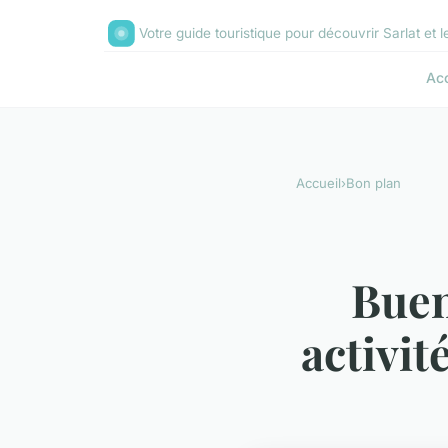
Votre guide touristique pour découvrir Sarlat et l
Acc
Accueil
›
Bon plan
Buen
activit