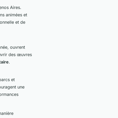
enos Aires.
ons animées et
onnelle et de
nnée, ouvrent
uvrir des œuvres
aire
.
parcs et
ouragent une
formances
manière