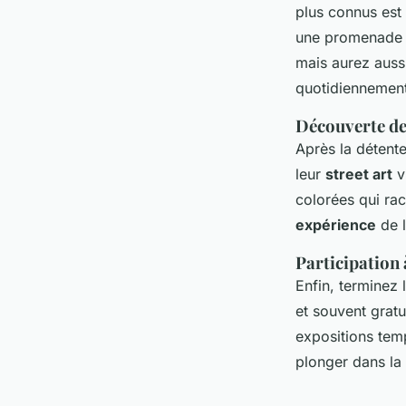
plus connus est 
une promenade m
mais aurez auss
quotidiennement
Découverte de
Après la détente
leur
street art
v
colorées qui raco
expérience
de l
Participation
Enfin, terminez
et souvent grat
expositions tem
plonger dans la 