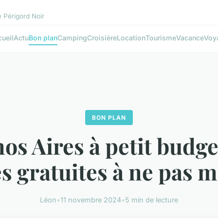
e Périgord Noir
ueil
Actu
Bon plan
Camping
Croisière
Location
Tourisme
Vacance
Voy
BON PLAN
os Aires à petit budget
és gratuites à ne pas
Léon
•
11 novembre 2024
•
5 min de lecture