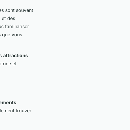
les sont souvent
e
et des
s familiariser
s que vous
es
attractions
trice et
ements
ilement trouver