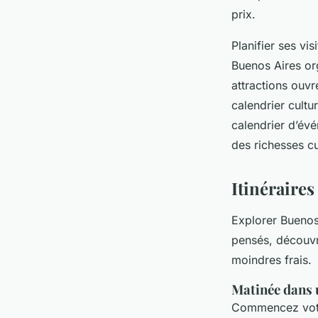
prix.
Planifier ses vi
Buenos Aires or
attractions ouvr
calendrier cultu
calendrier d’év
des richesses cu
Itinéraire
Explorer Buenos 
pensés, découvr
moindres frais.
Matinée dans 
Commencez votr