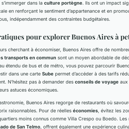
e s’immerger dans la
culture portègne
. Ils ont un impact sign
le en renforçant le sentiment d’appartenance et en promou
 tous, indépendamment des contraintes budgétaires.
ratiques pour explorer Buenos Aires à pe
urs cherchant à économiser, Buenos Aires offre de nombre
es transports en commun
sont un moyen abordable de décou
au étendu de bus et de métro, vous pouvez parcourir Bueno
estir dans une carte
Sube
permet d’accéder à des tarifs rédu
ment. N’hésitez pas à demander des
conseils de voyage
aux 
eurs astuces économiques.
astronomie, Buenos Aires regorge de restaurants où savour
prix raisonnables. Pour de réelles
économies
, évitez les zo
 quartiers moins connus comme Villa Crespo ou Boedo. Les
ado de San Telmo
, offrent également une expérience culinai