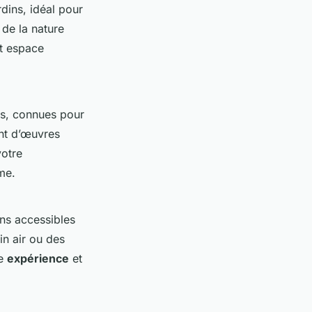
dins, idéal pour
de la nature
t espace
res, connues pour
ent d’œuvres
votre
hme.
ns accessibles
in air ou des
re
expérience
et