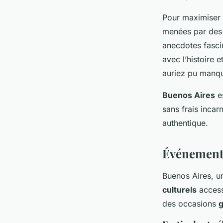
Pour maximiser v
menées par des 
anecdotes fascin
avec l’histoire 
auriez pu manqu
Buenos Aires
es
sans frais incar
authentique.
Événements
Buenos Aires, un
culturels
access
des occasions
g