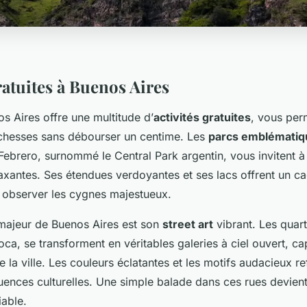
ratuites à Buenos Aires
os Aires offre une multitude d’
activités gratuites
, vous per
ichesses sans débourser un centime. Les
parcs emblématiq
Febrero, surnommé le Central Park argentin, vous invitent à
xantes. Ses étendues verdoyantes et ses lacs offrent un ca
 observer les cygnes majestueux.
t majeur de Buenos Aires est son
street art
vibrant. Les quar
ca, se transforment en véritables galeries à ciel ouvert, cap
de la ville. Les couleurs éclatantes et les motifs audacieux ref
fluences culturelles. Une simple balade dans ces rues devie
iable.