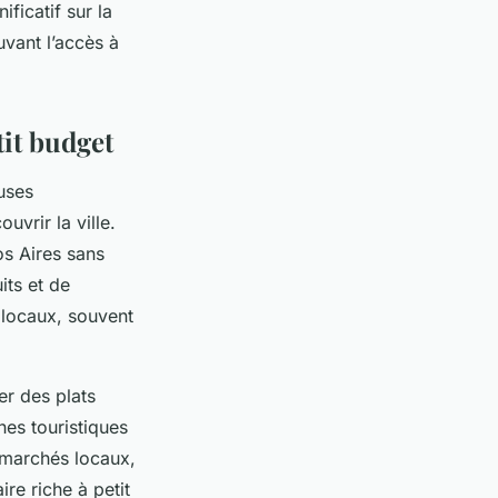
ificatif sur la
vant l’accès à
tit budget
uses
vrir la ville.
s Aires sans
its et de
locaux, souvent
er des plats
nes touristiques
 marchés locaux,
re riche à petit