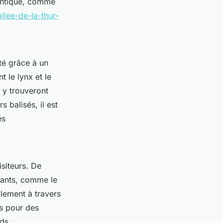
hentique, comme
lee-de-la-thur-
té grâce à un
 le lynx et le
 y trouveront
 balisés, il est
és
isiteurs. De
ants, comme le
lement à travers
és pour des
ds.