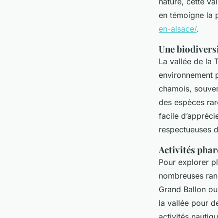
nature, cette va
en témoigne la p
en-alsace/
.
Une biodivers
La vallée de la 
environnement pr
chamois, souven
des espèces rare
facile d’apprécie
respectueuses d
Activités phar
Pour explorer pl
nombreuses ran
Grand Ballon ou
la vallée pour d
activités nautiq