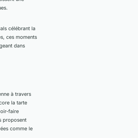
ues.
als célébrant la
ges, ces moments
ngeant dans
enne à travers
ore la tarte
oir-faire
s proposent
crées comme le