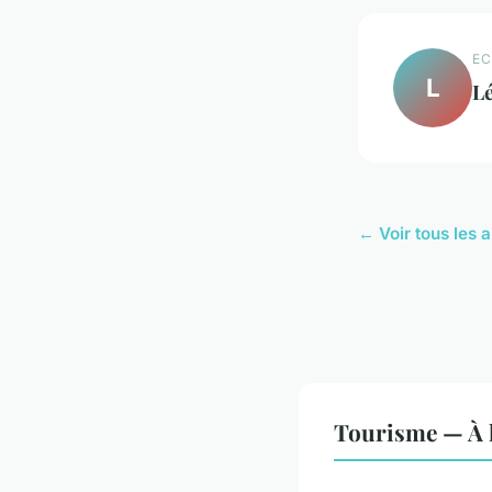
EC
L
L
← Voir tous les 
Tourisme — À l