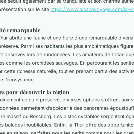
llée séduit également par sa tranquillité et son charme aut
résentation sur le site
https://www.alsacevoyage.com/la-val
ité remarquable
Thur abrite une faune et une flore d'une remarquable diversi
éservé. Parmi ses habitants les plus emblématiques figurent
t observés lors de randonnées. Les amateurs de botanique
s comme les orchidées sauvages. En parcourant les sentiers
r cette richesse naturelle, tout en prenant part à des activit
e l’écosystème.
es pour découvrir la région
einement ce coin préservé, diverses options s'offrent aux v
données permettent d’accéder à des panoramas époustoufl
 le massif du Rossberg. Les pistes cyclables serpentent éga
es balades inoubliables. Enfin, la Thur offre des opportunit
ues en saison, parfaites pour les petits comme pour les gran