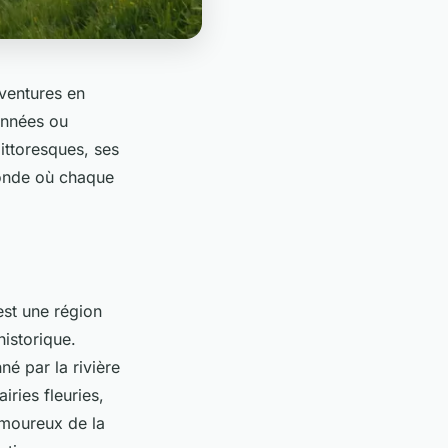
aventures en
onnées ou
pittoresques, ses
monde où chaque
est une région
istorique.
né par la rivière
iries fleuries,
amoureux de la