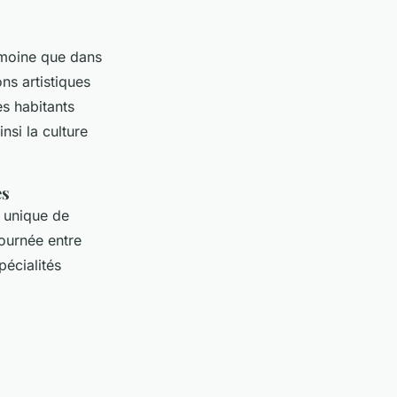
imoine que dans
ns artistiques
es habitants
insi la culture
es
e unique de
journée entre
écialités