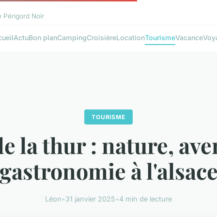
e Périgord Noir
ueil
Actu
Bon plan
Camping
Croisière
Location
Tourisme
Vacance
Voy
TOURISME
de la thur : nature, ave
gastronomie à l'alsac
Léon
•
31 janvier 2025
•
4 min de lecture