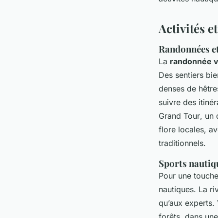
Activités et
Randonnées et
La
randonnée va
Des sentiers bie
denses de hêtre
suivre des itinér
Grand Tour
, un 
flore locales, a
traditionnels.
Sports nautiqu
Pour une touche
nautiques. La r
qu’aux experts.
forêts, dans une