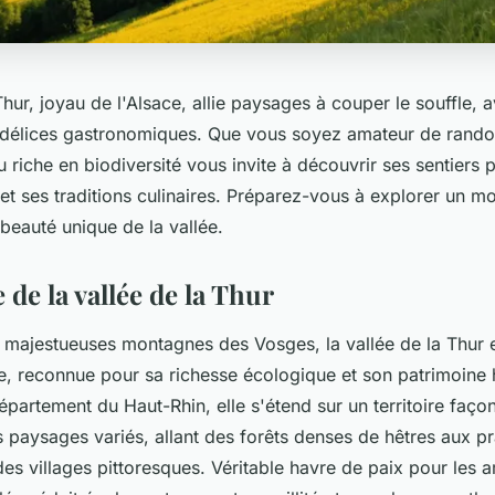
Thur, joyau de l'Alsace, allie paysages à couper le souffle, 
t délices gastronomiques. Que vous soyez amateur de rand
eu riche en biodiversité vous invite à découvrir ses sentiers 
 et ses traditions culinaires. Préparez-vous à explorer un 
 beauté unique de la vallée.
de la vallée de la Thur
s majestueuses montagnes des Vosges, la vallée de la Thur 
e, reconnue pour sa richesse écologique et son patrimoine h
épartement du Haut-Rhin, elle s'étend sur un territoire façon
s paysages variés, allant des forêts denses de hêtres aux pra
es villages pittoresques. Véritable havre de paix pour les 