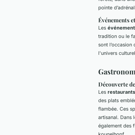
pointe d’adrénal
Événements et 
Les
événements
tradition ou le
sont l’occasion 
l'univers culture
Gastronomi
Découverte de 
Les
restaurants
des plats emblé
flambée. Ces spé
artisanal. Dans 
également des f
kougelhopf.