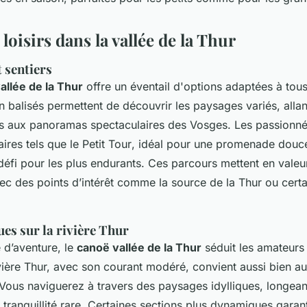
 loisirs dans la vallée de la Thur
 sentiers
llée de la Thur
offre un éventail d'options adaptées à tous
n balisés permettent de découvrir les paysages variés, allan
s aux panoramas spectaculaires des Vosges. Les passionn
aires tels que le
Petit Tour
, idéal pour une promenade douce,
défi pour les plus endurants. Ces parcours mettent en valeur
vec des points d’intérêt comme la source de la Thur ou certa
es sur la rivière Thur
 d’aventure, le
canoë vallée de la Thur
séduit les amateurs
ivière Thur, avec son courant modéré, convient aussi bien a
 Vous naviguerez à travers des paysages idylliques, longean
 tranquillité rare. Certaines sections plus dynamiques garan