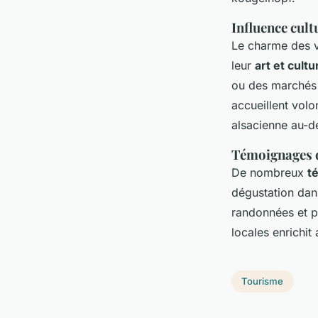
Influence cultu
Le charme des v
leur
art et cultu
ou des marchés d
accueillent volon
alsacienne au-d
Témoignages d
De nombreux
t
dégustation dans
randonnées et p
locales enrichit
Tourisme