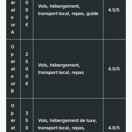
ér
0
Vols, hébergement,
at
0
4.5/5
transport local, repas, guide
e
0
ur
€
A
O
p
2
ér
5
Vols, hébergement,
at
0
4.0/5
transport local, repas
e
0
ur
€
B
O
p
3
ér
5
Vols, hébergement de luxe,
at
0
transport local, repas,
4.8/5