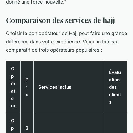
donné une force nouvelle
."
Comparaison des services de hajj
Choisir le bon opérateur de Hajj peut faire une grande
différence dans votre expérience. Voici un tableau
comparatif de trois opérateurs populaires :
O
Évalu
p
P
ation
ér
ri
Services inclus
des
at
x
client
e
s
ur
O
p
3