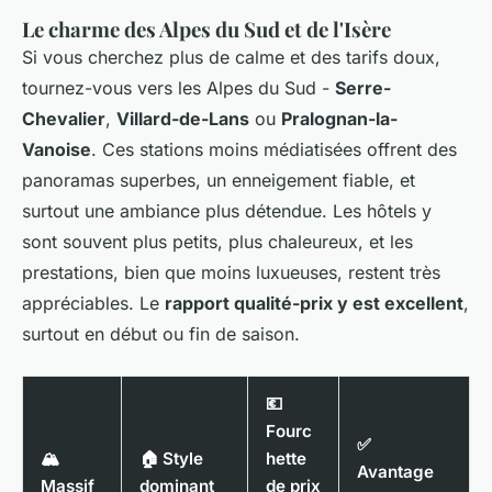
Le charme des Alpes du Sud et de l'Isère
Si vous cherchez plus de calme et des tarifs doux,
tournez-vous vers les Alpes du Sud -
Serre-
Chevalier
,
Villard-de-Lans
ou
Pralognan-la-
Vanoise
. Ces stations moins médiatisées offrent des
panoramas superbes, un enneigement fiable, et
surtout une ambiance plus détendue. Les hôtels y
sont souvent plus petits, plus chaleureux, et les
prestations, bien que moins luxueuses, restent très
appréciables. Le
rapport qualité-prix y est excellent
,
surtout en début ou fin de saison.
💶
Fourc
✅
🏔️
🏠 Style
hette
Avantage
Massif
dominant
de prix