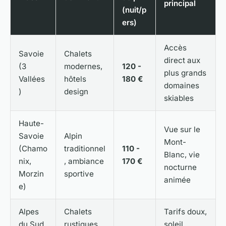
principal
(nuit/p
ers)
Accès
Savoie
Chalets
direct aux
(3
modernes,
120 -
plus grands
Vallées
hôtels
180 €
domaines
)
design
skiables
Haute-
Vue sur le
Savoie
Alpin
Mont-
(Chamo
traditionnel
110 -
Blanc, vie
nix,
, ambiance
170 €
nocturne
Morzin
sportive
animée
e)
Alpes
Chalets
Tarifs doux,
du Sud
rustiques,
soleil