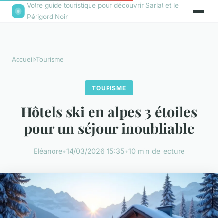
Votre guide touristique pour découvrir Sarlat et le
Périgord Noir
Accueil
›
Tourisme
TOURISME
Hôtels ski en alpes 3 étoiles
pour un séjour inoubliable
Éléanore
•
14/03/2026 15:35
•
10 min de lecture