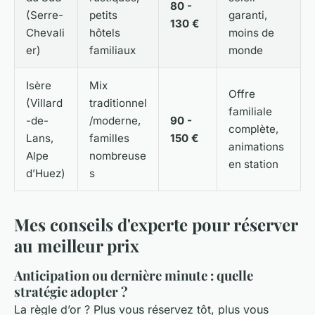
80 -
(Serre-
petits
garanti,
130 €
Chevali
hôtels
moins de
er)
familiaux
monde
Isère
Mix
Offre
(Villard
traditionnel
familiale
-de-
/moderne,
90 -
complète,
Lans,
familles
150 €
animations
Alpe
nombreuse
en station
d’Huez)
s
Mes conseils d'experte pour réserver
au meilleur prix
Anticipation ou dernière minute : quelle
stratégie adopter ?
La règle d’or ? Plus vous réservez tôt, plus vous