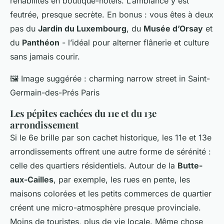
réhabilités en boutique-hôtels. L’ambiance y est
feutrée, presque secrète. En bonus : vous êtes à deux
pas du
Jardin du Luxembourg
, du
Musée d’Orsay
et
du
Panthéon
- l’idéal pour alterner flânerie et culture
sans jamais courir.
🖼️
Image suggérée : charming narrow street in Saint-
Germain-des-Prés Paris
Les pépites cachées du 11e et du 13e
arrondissement
Si le 6e brille par son cachet historique, les 11e et 13e
arrondissements offrent une autre forme de sérénité :
celle des quartiers résidentiels. Autour de la
Butte-
aux-Cailles
, par exemple, les rues en pente, les
maisons colorées et les petits commerces de quartier
créent une micro-atmosphère presque provinciale.
Moins de touristes, plus de vie locale. Même chose