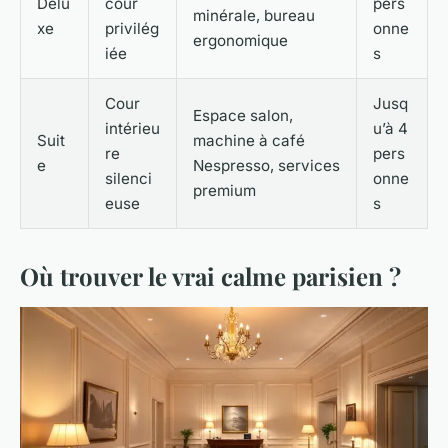
Delu
cour
pers
minérale, bureau
xe
privilég
onne
ergonomique
iée
s
Cour
Jusq
Espace salon,
intérieu
u’à 4
Suit
machine à café
re
pers
e
Nespresso, services
silenci
onne
premium
euse
s
Où trouver le vrai calme parisien ?