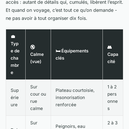
accès : autant de détails qui, cumulés, libèrent l’esprit.
Et quand on voyage, c’est tout ce qu’on demande -
ne pas avoir à tout organiser dix fois.
💼
Typ
🔇
👥
e de
🛏️ Équipements
Calme
Capa
cha
clés
(vue)
cité
mbr
e
Sur
1 à 2
Sup
Plateau courtoisie,
cour ou
pers
érie
insonorisation
rue
onne
ure
renforcée
calme
s
Sur
2 à 3
Peignoirs, eau